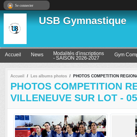
Panneau de gestion des cookies
Se connecter
USB Gymnastique
Modalités d'inscriptions
Accueil
News
Gym Comp
- SAISON 2026-2027
Accueil
Les albums photos
PHOTOS COMPETITION REGIONAL
PHOTOS COMPETITION RE
VILLENEUVE SUR LOT - 05